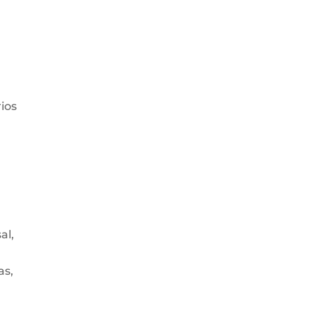
rios
al,
as,