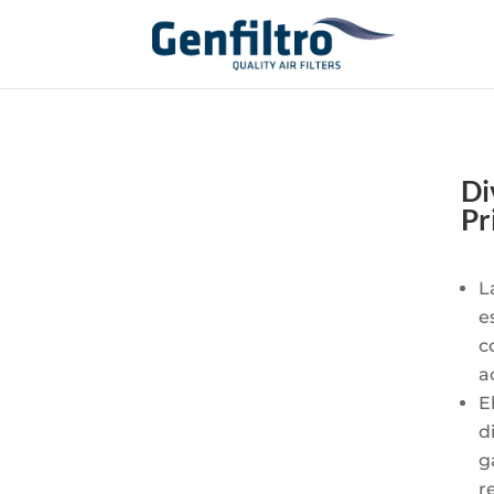
Di
Pr
L
e
c
a
E
d
g
r