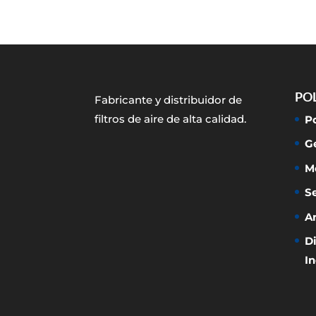
POL
Fabricante y distribuidor de
filtros de aire de alta calidad.
P
G
M
S
A
Di
In