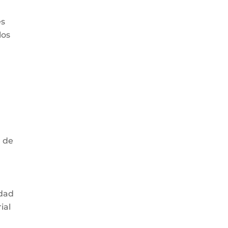
es
los
l de
ldad
ial