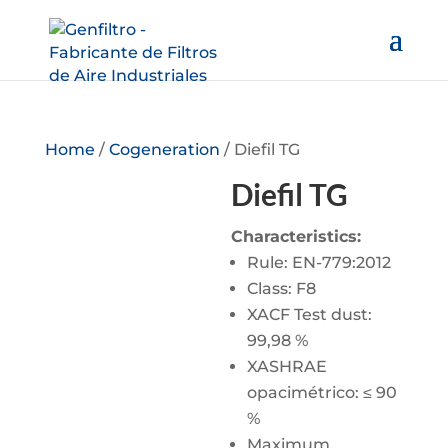
Home
/
Cogeneration
/ Diefil TG
Diefil TG
Characteristics:
Rule: EN-779:2012
Class: F8
XACF Test dust:
99,98 %
XASHRAE
opacimétrico: ≤ 90
%
Maximum